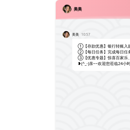
美美
美美
10:57
①【存款优惠】银行转账入
②【每日任务】完成每日任
③【优惠专题】惊喜百家乐
❥(^_-)亲~~欢迎您莅临